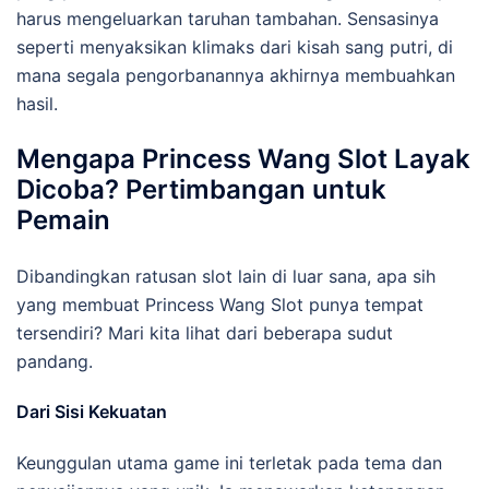
harus mengeluarkan taruhan tambahan. Sensasinya
seperti menyaksikan klimaks dari kisah sang putri, di
mana segala pengorbanannya akhirnya membuahkan
hasil.
Mengapa Princess Wang Slot Layak
Dicoba? Pertimbangan untuk
Pemain
Dibandingkan ratusan slot lain di luar sana, apa sih
yang membuat Princess Wang Slot punya tempat
tersendiri? Mari kita lihat dari beberapa sudut
pandang.
Dari Sisi Kekuatan
Keunggulan utama game ini terletak pada tema dan