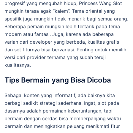
progresif yang mengubah hidup, Princess Wang Slot
mungkin terasa agak “kalem”. Tema oriental yang
spesifik juga mungkin tidak menarik bagi semua orang.
Beberapa pemain mungkin lebih tertarik pada tema
modern atau fantasi. Juga, karena ada beberapa
varian dari developer yang berbeda, kualitas grafis
dan set fiturnya bisa bervariasi. Penting untuk memilih
versi dari provider ternama yang sudah teruji
kualitasnya.
Tips Bermain yang Bisa Dicoba
Sebagai konten yang informatif, ada baiknya kita
berbagi sedikit strategi sederhana. Ingat, slot pada
dasarnya adalah permainan keberuntungan, tapi
bermain dengan cerdas bisa memperpanjang waktu
bermain dan meningkatkan peluang menikmati fitur