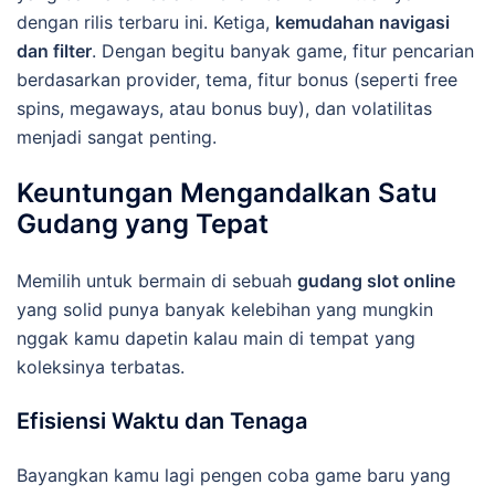
dengan rilis terbaru ini. Ketiga,
kemudahan navigasi
dan filter
. Dengan begitu banyak game, fitur pencarian
berdasarkan provider, tema, fitur bonus (seperti free
spins, megaways, atau bonus buy), dan volatilitas
menjadi sangat penting.
Keuntungan Mengandalkan Satu
Gudang yang Tepat
Memilih untuk bermain di sebuah
gudang slot online
yang solid punya banyak kelebihan yang mungkin
nggak kamu dapetin kalau main di tempat yang
koleksinya terbatas.
Efisiensi Waktu dan Tenaga
Bayangkan kamu lagi pengen coba game baru yang