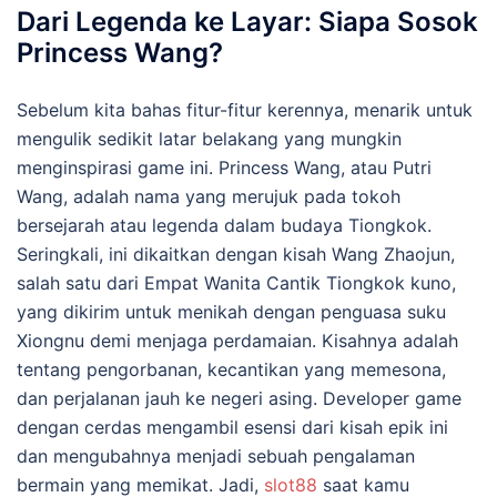
Dari Legenda ke Layar: Siapa Sosok
Princess Wang?
Sebelum kita bahas fitur-fitur kerennya, menarik untuk
mengulik sedikit latar belakang yang mungkin
menginspirasi game ini. Princess Wang, atau Putri
Wang, adalah nama yang merujuk pada tokoh
bersejarah atau legenda dalam budaya Tiongkok.
Seringkali, ini dikaitkan dengan kisah Wang Zhaojun,
salah satu dari Empat Wanita Cantik Tiongkok kuno,
yang dikirim untuk menikah dengan penguasa suku
Xiongnu demi menjaga perdamaian. Kisahnya adalah
tentang pengorbanan, kecantikan yang memesona,
dan perjalanan jauh ke negeri asing. Developer game
dengan cerdas mengambil esensi dari kisah epik ini
dan mengubahnya menjadi sebuah pengalaman
bermain yang memikat. Jadi,
slot88
saat kamu