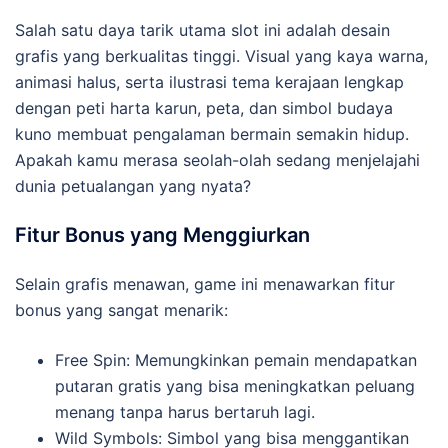
Salah satu daya tarik utama slot ini adalah desain
grafis yang berkualitas tinggi. Visual yang kaya warna,
animasi halus, serta ilustrasi tema kerajaan lengkap
dengan peti harta karun, peta, dan simbol budaya
kuno membuat pengalaman bermain semakin hidup.
Apakah kamu merasa seolah-olah sedang menjelajahi
dunia petualangan yang nyata?
Fitur Bonus yang Menggiurkan
Selain grafis menawan, game ini menawarkan fitur
bonus yang sangat menarik:
Free Spin: Memungkinkan pemain mendapatkan
putaran gratis yang bisa meningkatkan peluang
menang tanpa harus bertaruh lagi.
Wild Symbols: Simbol yang bisa menggantikan