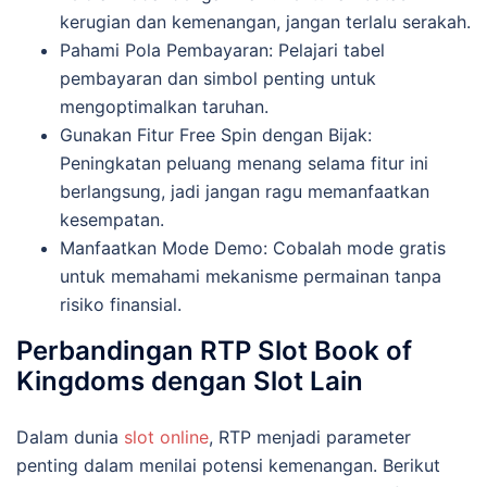
kerugian dan kemenangan, jangan terlalu serakah.
Pahami Pola Pembayaran: Pelajari tabel
pembayaran dan simbol penting untuk
mengoptimalkan taruhan.
Gunakan Fitur Free Spin dengan Bijak:
Peningkatan peluang menang selama fitur ini
berlangsung, jadi jangan ragu memanfaatkan
kesempatan.
Manfaatkan Mode Demo: Cobalah mode gratis
untuk memahami mekanisme permainan tanpa
risiko finansial.
Perbandingan RTP Slot Book of
Kingdoms dengan Slot Lain
Dalam dunia
slot online
, RTP menjadi parameter
penting dalam menilai potensi kemenangan. Berikut