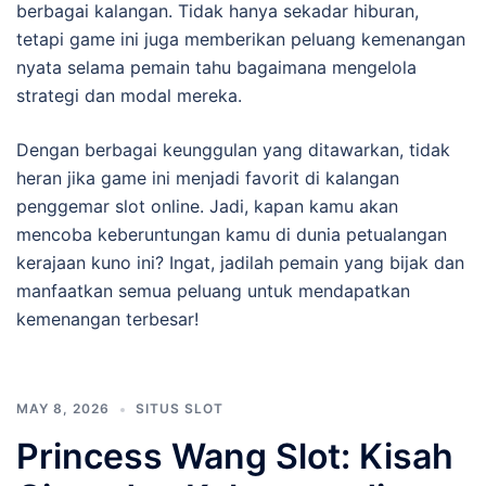
berbagai kalangan. Tidak hanya sekadar hiburan,
tetapi game ini juga memberikan peluang kemenangan
nyata selama pemain tahu bagaimana mengelola
strategi dan modal mereka.
Dengan berbagai keunggulan yang ditawarkan, tidak
heran jika game ini menjadi favorit di kalangan
penggemar slot online. Jadi, kapan kamu akan
mencoba keberuntungan kamu di dunia petualangan
kerajaan kuno ini? Ingat, jadilah pemain yang bijak dan
manfaatkan semua peluang untuk mendapatkan
kemenangan terbesar!
MAY 8, 2026
SITUS SLOT
Princess Wang Slot: Kisah