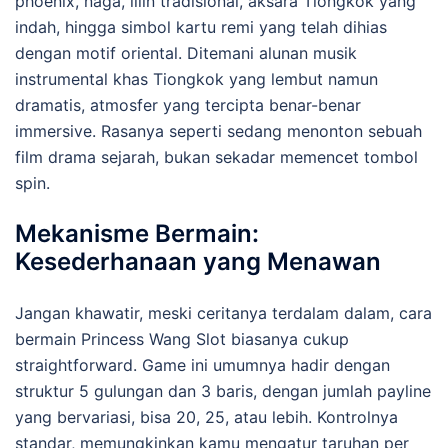
phoenix, naga, lilin tradisional, aksara Tiongkok yang
indah, hingga simbol kartu remi yang telah dihias
dengan motif oriental. Ditemani alunan musik
instrumental khas Tiongkok yang lembut namun
dramatis, atmosfer yang tercipta benar-benar
immersive. Rasanya seperti sedang menonton sebuah
film drama sejarah, bukan sekadar memencet tombol
spin.
Mekanisme Bermain:
Kesederhanaan yang Menawan
Jangan khawatir, meski ceritanya terdalam dalam, cara
bermain Princess Wang Slot biasanya cukup
straightforward. Game ini umumnya hadir dengan
struktur 5 gulungan dan 3 baris, dengan jumlah payline
yang bervariasi, bisa 20, 25, atau lebih. Kontrolnya
standar, memungkinkan kamu mengatur taruhan per