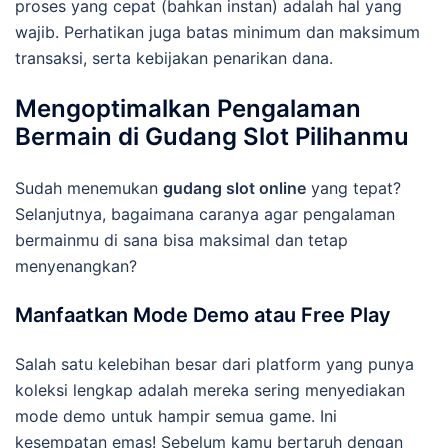
proses yang cepat (bahkan instan) adalah hal yang
wajib. Perhatikan juga batas minimum dan maksimum
transaksi, serta kebijakan penarikan dana.
Mengoptimalkan Pengalaman
Bermain di Gudang Slot Pilihanmu
Sudah menemukan
gudang slot online
yang tepat?
Selanjutnya, bagaimana caranya agar pengalaman
bermainmu di sana bisa maksimal dan tetap
menyenangkan?
Manfaatkan Mode Demo atau Free Play
Salah satu kelebihan besar dari platform yang punya
koleksi lengkap adalah mereka sering menyediakan
mode demo untuk hampir semua game. Ini
kesempatan emas! Sebelum kamu bertaruh dengan