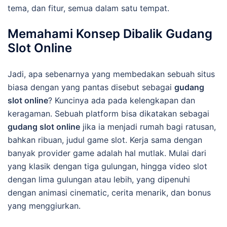
tema, dan fitur, semua dalam satu tempat.
Memahami Konsep Dibalik Gudang
Slot Online
Jadi, apa sebenarnya yang membedakan sebuah situs
biasa dengan yang pantas disebut sebagai
gudang
slot online
? Kuncinya ada pada kelengkapan dan
keragaman. Sebuah platform bisa dikatakan sebagai
gudang slot online
jika ia menjadi rumah bagi ratusan,
bahkan ribuan, judul game slot. Kerja sama dengan
banyak provider game adalah hal mutlak. Mulai dari
yang klasik dengan tiga gulungan, hingga video slot
dengan lima gulungan atau lebih, yang dipenuhi
dengan animasi cinematic, cerita menarik, dan bonus
yang menggiurkan.