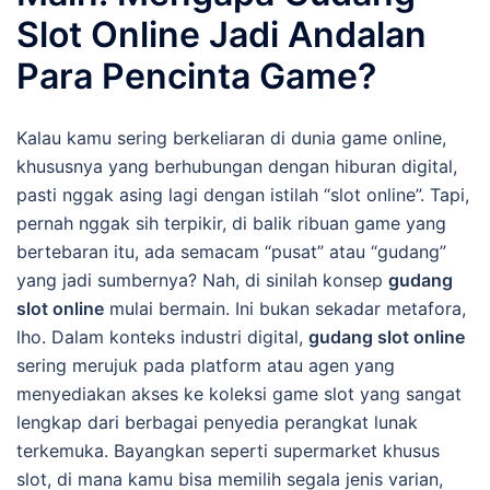
Slot Online Jadi Andalan
Para Pencinta Game?
Kalau kamu sering berkeliaran di dunia game online,
khususnya yang berhubungan dengan hiburan digital,
pasti nggak asing lagi dengan istilah “slot online”. Tapi,
pernah nggak sih terpikir, di balik ribuan game yang
bertebaran itu, ada semacam “pusat” atau “gudang”
yang jadi sumbernya? Nah, di sinilah konsep
gudang
slot online
mulai bermain. Ini bukan sekadar metafora,
lho. Dalam konteks industri digital,
gudang slot online
sering merujuk pada platform atau agen yang
menyediakan akses ke koleksi game slot yang sangat
lengkap dari berbagai penyedia perangkat lunak
terkemuka. Bayangkan seperti supermarket khusus
slot, di mana kamu bisa memilih segala jenis varian,