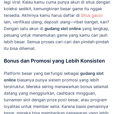
lagi viral. Kalau kamu cuma punya akun di situs dengan
koleksi sedikit, kemungkinan besar game itu nggak
tersedia. Akhirnya kamu harus daftar di
Situs gacor
lain, verifikasi ulang, deposit ulang—ribet banget, kan?
Dengan satu akun di
gudang slot online
yang lengkap,
peluang untuk menemukan game yang kamu cari jauh
lebih besar. Semua proses cari-cari dan pindah-pindah
itu bisa dihemat.
Bonus dan Promosi yang Lebih Konsisten
Platform besar yang berfungsi sebagai
gudang slot
online
biasanya punya sistem promosi yang lebih
terstruktur. Mereka sering menawarkan bonus selamat
datang yang menggiurkan, cashback mingguan,
turnamen slot dengan prize pool besar, atau program
loyalitas untuk member setia. Karena basis pemainnya
besar, mereka bisa memberikan penawaran yang lebih