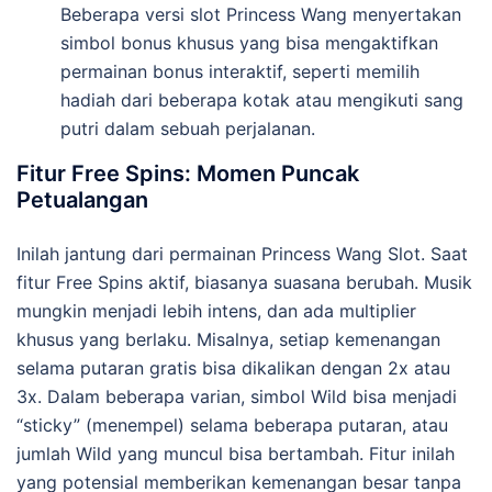
Beberapa versi slot Princess Wang menyertakan
simbol bonus khusus yang bisa mengaktifkan
permainan bonus interaktif, seperti memilih
hadiah dari beberapa kotak atau mengikuti sang
putri dalam sebuah perjalanan.
Fitur Free Spins: Momen Puncak
Petualangan
Inilah jantung dari permainan Princess Wang Slot. Saat
fitur Free Spins aktif, biasanya suasana berubah. Musik
mungkin menjadi lebih intens, dan ada multiplier
khusus yang berlaku. Misalnya, setiap kemenangan
selama putaran gratis bisa dikalikan dengan 2x atau
3x. Dalam beberapa varian, simbol Wild bisa menjadi
“sticky” (menempel) selama beberapa putaran, atau
jumlah Wild yang muncul bisa bertambah. Fitur inilah
yang potensial memberikan kemenangan besar tanpa