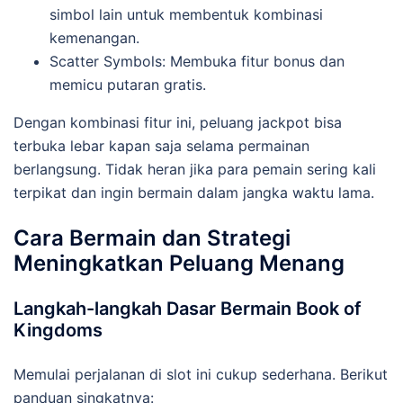
simbol lain untuk membentuk kombinasi
kemenangan.
Scatter Symbols: Membuka fitur bonus dan
memicu putaran gratis.
Dengan kombinasi fitur ini, peluang jackpot bisa
terbuka lebar kapan saja selama permainan
berlangsung. Tidak heran jika para pemain sering kali
terpikat dan ingin bermain dalam jangka waktu lama.
Cara Bermain dan Strategi
Meningkatkan Peluang Menang
Langkah-langkah Dasar Bermain Book of
Kingdoms
Memulai perjalanan di slot ini cukup sederhana. Berikut
panduan singkatnya: