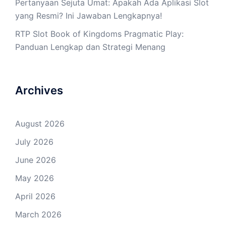
Pertanyaan Sejuta Umat: Apakah Ada Aplikasi Slot
yang Resmi? Ini Jawaban Lengkapnya!
RTP Slot Book of Kingdoms Pragmatic Play:
Panduan Lengkap dan Strategi Menang
Archives
August 2026
July 2026
June 2026
May 2026
April 2026
March 2026