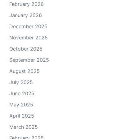
February 2026
January 2026
December 2025
November 2025
October 2025
September 2025
August 2025
July 2025
June 2025
May 2025
April 2025
March 2025
February 2025