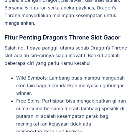
Bersama 5 putaran serta aneka paylines, Dragon’s
Throne menyediakan melimpah kesempatan untuk
mengalahkan.
Fitur Penting Dragon’s Throne Slot Gacor
Salah no. 1 daya panggil utama sebab Dragon’s Throne
slot adalah ciri-cirinya siapa inovatif. Berikut adalah
beberapa ciri yang perlu Kamu ketahui:
Wild Symbols: Lambang buas mampu mengubah
ikon lain bagi memudahkan menyusun gabungan
winner.
Free Spins: Partisipan bisa mengakibatkan giliran
cuma-cuma bersama meraih lambang spesifik di
putaran.Ini adalah kesempatan perak bagi
meningkatkan kejayaan tidak ada
mempertaruhkan duit Engkau.