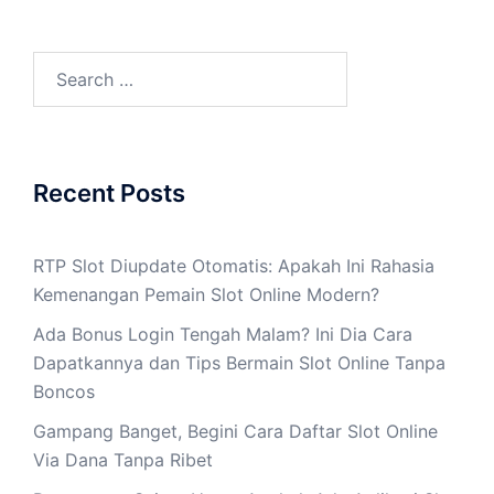
Search
for:
Recent Posts
RTP Slot Diupdate Otomatis: Apakah Ini Rahasia
Kemenangan Pemain Slot Online Modern?
Ada Bonus Login Tengah Malam? Ini Dia Cara
Dapatkannya dan Tips Bermain Slot Online Tanpa
Boncos
Gampang Banget, Begini Cara Daftar Slot Online
Via Dana Tanpa Ribet