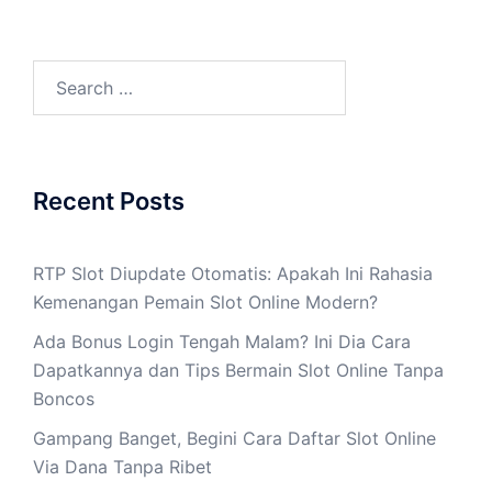
Search
for:
Recent Posts
RTP Slot Diupdate Otomatis: Apakah Ini Rahasia
Kemenangan Pemain Slot Online Modern?
Ada Bonus Login Tengah Malam? Ini Dia Cara
Dapatkannya dan Tips Bermain Slot Online Tanpa
Boncos
Gampang Banget, Begini Cara Daftar Slot Online
Via Dana Tanpa Ribet