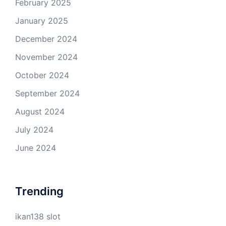
February 2025
January 2025
December 2024
November 2024
October 2024
September 2024
August 2024
July 2024
June 2024
Trending
ikan138 slot