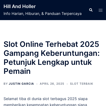
Skip
Hill And Holler
to
Search
Tog
Info Harian, Hiburan, & Panduan Terpercaya
content
men
Slot Online Terhebat 2025
Gampang Keberuntungan:
Petunjuk Lengkap untuk
Pemain
BY
JUSTIN GARCIA
APRIL 26, 2025
SLOT TERBAIK
Selamat tiba di dunia slot terbagus 2025 siapa
memberikan kesempatan keberuntungan siapa