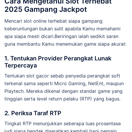
Cara Mengetahui Slot Terhebat
2025 Gampang Jackpot
Mencari slot online terhebat siapa gampang
keberuntungan bukan sulit apabila Kamu memahami
apa siapa mesti dicari.Beriringan ialah sedikit saran
guna membantu Kamu menemukan game siapa akurat:
1. Tentukan Provider Perangkat Lunak
Terpercaya
Tentukan slot gacor sebab penyedia perangkat soft
terkenal sama seperti Micro Gaming, NetEnt, maupun
Playtech. Mereka dikenal dengan standar game yang
tinggian serta level return pelaku (RTP) yang bagus.
2. Periksa Taraf RTP
Tingkat RTP menunjukkan seberapa luas prosentase
judi siapa hendak diserahkan kembali bagi pemain