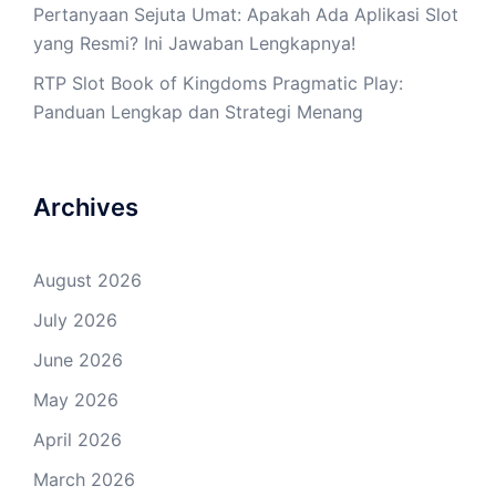
Pertanyaan Sejuta Umat: Apakah Ada Aplikasi Slot
yang Resmi? Ini Jawaban Lengkapnya!
RTP Slot Book of Kingdoms Pragmatic Play:
Panduan Lengkap dan Strategi Menang
Archives
August 2026
July 2026
June 2026
May 2026
April 2026
March 2026