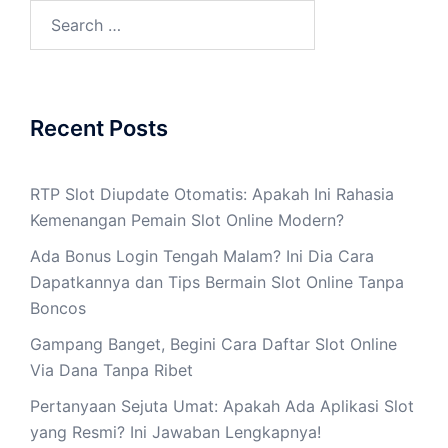
Search
for:
Recent Posts
RTP Slot Diupdate Otomatis: Apakah Ini Rahasia
Kemenangan Pemain Slot Online Modern?
Ada Bonus Login Tengah Malam? Ini Dia Cara
Dapatkannya dan Tips Bermain Slot Online Tanpa
Boncos
Gampang Banget, Begini Cara Daftar Slot Online
Via Dana Tanpa Ribet
Pertanyaan Sejuta Umat: Apakah Ada Aplikasi Slot
yang Resmi? Ini Jawaban Lengkapnya!