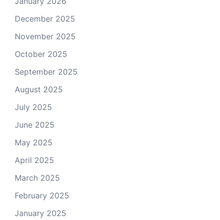
January 2026
December 2025
November 2025
October 2025
September 2025
August 2025
July 2025
June 2025
May 2025
April 2025
March 2025
February 2025
January 2025