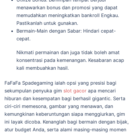
menawarkan bonus dan promosi yang dapat
memudahkan meningkatkan bankroll Engkau.
Pastikanlah untuk gunakan.
Bermain-Main dengan Sabar: Hindari cepat-
cepat.
Nikmati permainan dan juga tidak boleh amat
konsentrasi pada kemenangan. Kesabaran acap
kali membuahkan hasil.
FaFaFa Spadegaming ialah opsi yang presisi bagi
sekumpulan penyuka gim
slot gacor
apa mencari
hiburan dan kesempatan bagi berhasil gigantic. Serta
ciri-ciri memesona, gambar yang menawan, dan
kemungkinan keberuntungan siapa menggiurkan, gim
ini layak dicoba. Kenanglah bagi bermain dengan bijak,
atur budget Anda, serta alami masing-masing momen