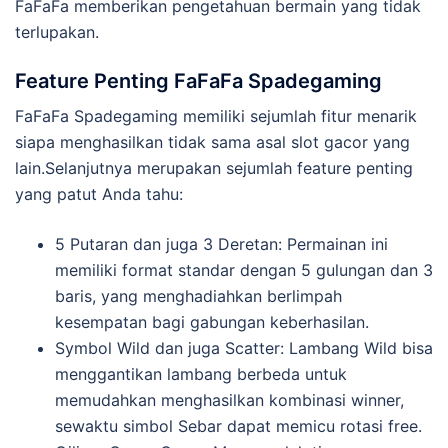
FaFaFa memberikan pengetahuan bermain yang tidak
terlupakan.
Feature Penting FaFaFa Spadegaming
FaFaFa Spadegaming memiliki sejumlah fitur menarik
siapa menghasilkan tidak sama asal slot gacor yang
lain.Selanjutnya merupakan sejumlah feature penting
yang patut Anda tahu:
5 Putaran dan juga 3 Deretan: Permainan ini
memiliki format standar dengan 5 gulungan dan 3
baris, yang menghadiahkan berlimpah
kesempatan bagi gabungan keberhasilan.
Symbol Wild dan juga Scatter: Lambang Wild bisa
menggantikan lambang berbeda untuk
memudahkan menghasilkan kombinasi winner,
sewaktu simbol Sebar dapat memicu rotasi free.