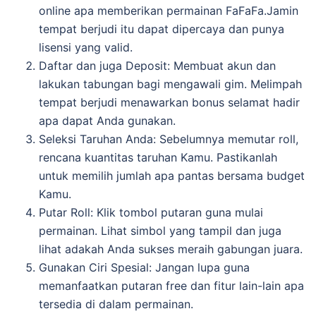
online apa memberikan permainan FaFaFa.Jamin
tempat berjudi itu dapat dipercaya dan punya
lisensi yang valid.
Daftar dan juga Deposit: Membuat akun dan
lakukan tabungan bagi mengawali gim. Melimpah
tempat berjudi menawarkan bonus selamat hadir
apa dapat Anda gunakan.
Seleksi Taruhan Anda: Sebelumnya memutar roll,
rencana kuantitas taruhan Kamu. Pastikanlah
untuk memilih jumlah apa pantas bersama budget
Kamu.
Putar Roll: Klik tombol putaran guna mulai
permainan. Lihat simbol yang tampil dan juga
lihat adakah Anda sukses meraih gabungan juara.
Gunakan Ciri Spesial: Jangan lupa guna
memanfaatkan putaran free dan fitur lain-lain apa
tersedia di dalam permainan.