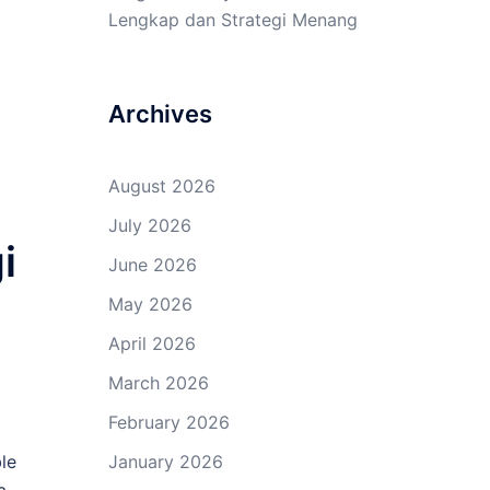
Lengkap dan Strategi Menang
Archives
August 2026
July 2026
i
June 2026
May 2026
April 2026
March 2026
February 2026
le
January 2026