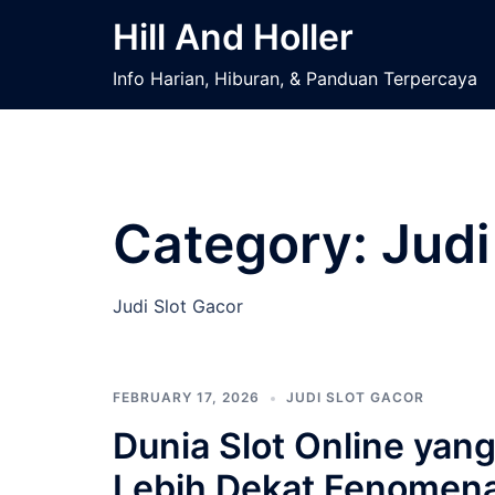
Skip
Hill And Holler
to
content
Info Harian, Hiburan, & Panduan Terpercaya
Category:
Judi
Judi Slot Gacor
FEBRUARY 17, 2026
JUDI SLOT GACOR
Dunia Slot Online yan
Lebih Dekat Fenomena