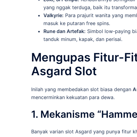
yang nggak terduga, baik itu transfor
Valkyrie:
Para prajurit wanita yang memb
masuk ke putaran free spins.
Rune dan Artefak:
Simbol low-paying bi
tanduk minum, kapak, dan perisai.
Mengupas Fitur-Fi
Asgard Slot
Inilah yang membedakan slot biasa dengan
A
mencerminkan kekuatan para dewa.
1. Mekanisme “Hammer
Banyak varian slot Asgard yang punya fitur 