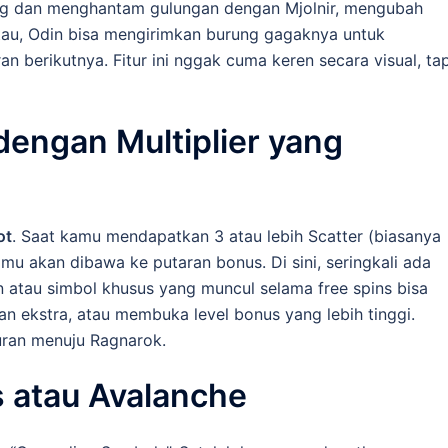
tang dan menghantam gulungan dengan Mjolnir, mengubah
Atau, Odin bisa mengirimkan burung gagaknya untuk
n berikutnya. Fitur ini nggak cuma keren secara visual, tap
dengan Multiplier yang
ot
. Saat kamu mendapatkan 3 atau lebih Scatter (biasanya
amu akan dibawa ke putaran bonus. Di sini, seringkali ada
tau simbol khusus yang muncul selama free spins bisa
n ekstra, atau membuka level bonus yang lebih tinggi.
uran menuju Ragnarok.
s atau Avalanche