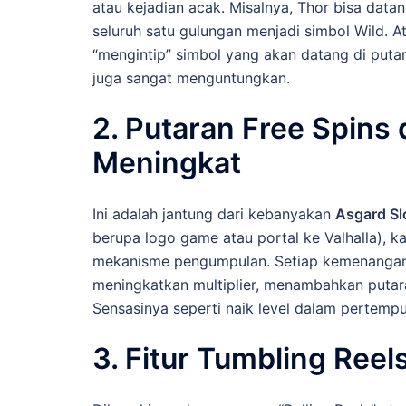
atau kejadian acak. Misalnya, Thor bisa da
seluruh satu gulungan menjadi simbol Wild. 
“mengintip” simbol yang akan datang di putara
juga sangat menguntungkan.
2. Putaran Free Spins 
Meningkat
Ini adalah jantung dari kebanyakan
Asgard Sl
berupa logo game atau portal ke Valhalla), k
mekanisme pengumpulan. Setiap kemenangan a
meningkatkan multiplier, menambahkan putara
Sensasinya seperti naik level dalam pertemp
3. Fitur Tumbling Reel