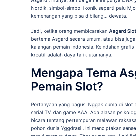
Asgard”. Intinya, semua game ini punya DNA 
Nordik, simbol-simbol ikonik seperti palu Mjo
kemenangan yang bisa dibilang… dewata.
Jadi, ketika orang membicarakan
Asgard Slo
bertema Asgard secara umum, atau bisa juga 
kalangan pemain Indonesia. Keindahan grafis 
kreatif adalah daya tarik utamanya.
Mengapa Tema Asg
Pemain Slot?
Pertanyaan yang bagus. Nggak cuma di slot o
serial TV, dan game AAA. Ada alasan psikologi
bicara tentang pertempuran melawan raksasa
pohon dunia Yggdrasil. Ini menciptakan sense