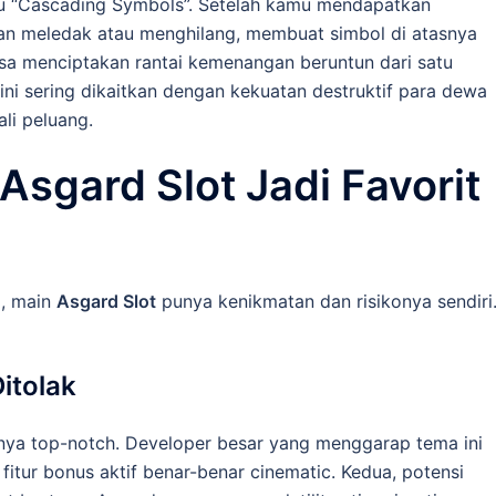
tau “Cascading Symbols”. Setelah kamu mendapatkan
n meledak atau menghilang, membuat simbol di atasnya
bisa menciptakan rantai kemenangan beruntun dari satu
 ini sering dikaitkan dengan kekuatan destruktif para dewa
i peluang.
Asgard Slot Jadi Favorit
a, main
Asgard Slot
punya kenikmatan dan risikonya sendiri
itolak
sanya top-notch. Developer besar yang menggarap tema ini
fitur bonus aktif benar-benar cinematic. Kedua, potensi