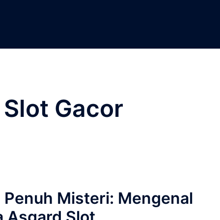
 Slot Gacor
g Penuh Misteri: Mengenal
 Asgard Slot