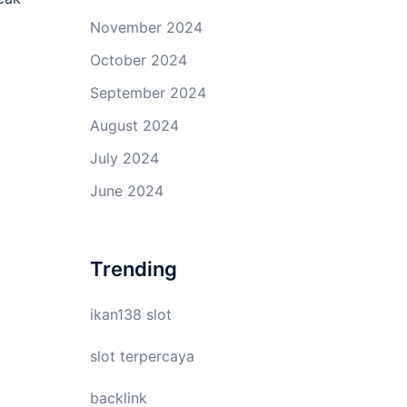
November 2024
October 2024
September 2024
August 2024
July 2024
June 2024
Trending
ikan138 slot
slot terpercaya
backlink