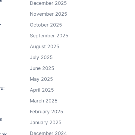
a
December 2025
November 2025
.
October 2025
September 2025
August 2025
July 2025
June 2025
May 2025
u:
April 2025
March 2025
February 2025
na
January 2025
December 2024
cak