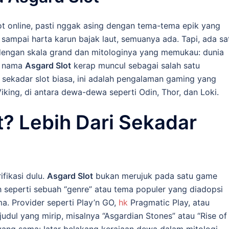
t online, pasti nggak asing dengan tema-tema epik yang
 sampai harta karun bajak laut, semuanya ada. Tapi, ada sa
 dengan skala grand dan mitologinya yang memukau: dunia
n, nama
Asgard Slot
kerap muncul sebagai salah satu
a sekadar slot biasa, ini adalah pengalaman gaming yang
king, di antara dewa-dewa seperti Odin, Thor, dan Loki.
t? Lebih Dari Sekadar
ifikasi dulu.
Asgard Slot
bukan merujuk pada satu game
lebih seperti sebuah “genre” atau tema populer yang diadopsi
a. Provider seperti Play’n GO,
hk
Pragmatic Play, atau
udul yang mirip, misalnya “Asgardian Stones” atau “Rise of