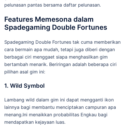
pelunasan pantas bersama daftar pelunasan.
Features Memesona dalam
Spadegaming Double Fortunes
Spadegaming Double Fortunes tak cuma memberikan
cara bermain apa mudah, tetapi juga diberi dengan
berbagai ciri menggaet siapa menghasilkan gim
bertambah menarik. Beriringan adalah beberapa ciri
pilihan asal gim ini:
1. Wild Symbol
Lambang wild dalam gim ini dapat mengganti ikon
lainnya bagi membantu menciptakan campuran apa
menang.Ini menaikkan probabilitas Engkau bagi
mendapatkan kejayaan luas.