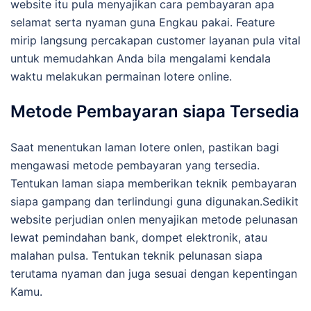
website itu pula menyajikan cara pembayaran apa
selamat serta nyaman guna Engkau pakai. Feature
mirip langsung percakapan customer layanan pula vital
untuk memudahkan Anda bila mengalami kendala
waktu melakukan permainan lotere online.
Metode Pembayaran siapa Tersedia
Saat menentukan laman lotere onlen, pastikan bagi
mengawasi metode pembayaran yang tersedia.
Tentukan laman siapa memberikan teknik pembayaran
siapa gampang dan terlindungi guna digunakan.Sedikit
website perjudian onlen menyajikan metode pelunasan
lewat pemindahan bank, dompet elektronik, atau
malahan pulsa. Tentukan teknik pelunasan siapa
terutama nyaman dan juga sesuai dengan kepentingan
Kamu.