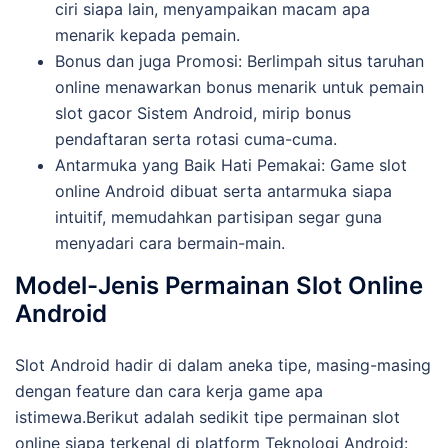
ciri siapa lain, menyampaikan macam apa
menarik kepada pemain.
Bonus dan juga Promosi: Berlimpah situs taruhan
online menawarkan bonus menarik untuk pemain
slot gacor Sistem Android, mirip bonus
pendaftaran serta rotasi cuma-cuma.
Antarmuka yang Baik Hati Pemakai: Game slot
online Android dibuat serta antarmuka siapa
intuitif, memudahkan partisipan segar guna
menyadari cara bermain-main.
Model-Jenis Permainan Slot Online
Android
Slot Android hadir di dalam aneka tipe, masing-masing
dengan feature dan cara kerja game apa
istimewa.Berikut adalah sedikit tipe permainan slot
online siapa terkenal di platform Teknologi Android: