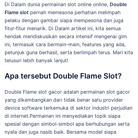
Di Dalam dunia permainan slot online online,
Double
Flame slot
pernah memesona perhatian melimpah
pelaku dengan gambar siapa mempesona dan juga
fitur-fitur menarik. Di Dalam artikel ini, kita semua
hendak mendiskusikan secara intensif mengenai gim
ini, termasuk cara bermain-main, features yang ada,
petunjuk guna berhasil, serta berlimpah terus. Mari kita
telusuri lebih banyak lanjut!
Apa tersebut Double Flame Slot?
Double Flame slot gacor adalah permainan slot gacor
yang dikembangkan dari tidak benar satu provider
device software terkemuka di sektor industri perjudian
di internet.Permainan ini menyediakan topik siapa
spesial dengan simbol-simbol apa berhubungan serta
nyala dan juga nasib baik. Bersama model siapa