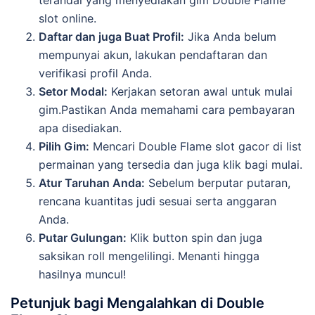
terandal yang menyediakan gim Double Flame
slot online.
Daftar dan juga Buat Profil:
Jika Anda belum
mempunyai akun, lakukan pendaftaran dan
verifikasi profil Anda.
Setor Modal:
Kerjakan setoran awal untuk mulai
gim.Pastikan Anda memahami cara pembayaran
apa disediakan.
Pilih Gim:
Mencari Double Flame slot gacor di list
permainan yang tersedia dan juga klik bagi mulai.
Atur Taruhan Anda:
Sebelum berputar putaran,
rencana kuantitas judi sesuai serta anggaran
Anda.
Putar Gulungan:
Klik button spin dan juga
saksikan roll mengelilingi. Menanti hingga
hasilnya muncul!
Petunjuk bagi Mengalahkan di Double