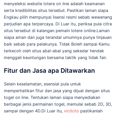
menyeleksi website lotere on line adalah keamanan
serta kredibilitas situs tersebut. Pastikan laman siapa
Engkau pilih mempunyai lisensi resmi sebab wewenang
perjudian apa terpercaya. Di Luar itu, periksa pula citra
situs tersebut di kalangan pemain lotere online.Laman
siapa aman dan juga terandal umumnya punya tinjauan
baik sebab para pelakunya. Tidak Boleh sampai Kamu
terkecoh oleh situs abal-abal yang sekedar hendak
menggali keuntungan bersama taktik yang tidak fair.
Fitur dan Jasa apa Ditawarkan
Selain keselamatan, esensial pula untuk
memperhatikan fitur dan jasa yang dijual dengan situs
togel on line. Tentukan laman siapa menyediakan
berbagai jenis permainan togel, memulai sebab 2D, 3D,
sampai dengan 4D.Di Luar itu,
vicitoto
pastikanlah