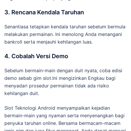
3. Rencana Kendala Taruhan
Senantiasa tetapkan kendala taruhan sebelum bermula
melakukan permainan. Ini menolong Anda menangani
bankroll serta menjauhi kehilangan luas.
4. Cobalah Versi Demo
Sebelum bermain-main dengan duit nyata, coba edisi
demo sebab gim slot.Ini mengizinkan Engkau bagi
menyadari prosedur permainan tidak ada risiko
kehilangan duit.
Slot Teknologi Android menyampaikan kejadian
bermain-main yang nyaman serta menyenangkan bagi
penyuka taruhan online. Bersama bermacam-macam
jenis gim dan juga fitur menggaet, Anda dapat mencari