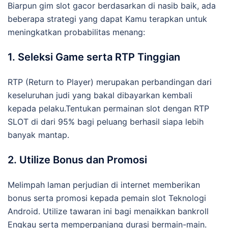
Biarpun gim slot gacor berdasarkan di nasib baik, ada
beberapa strategi yang dapat Kamu terapkan untuk
meningkatkan probabilitas menang:
1. Seleksi Game serta RTP Tinggian
RTP (Return to Player) merupakan perbandingan dari
keseluruhan judi yang bakal dibayarkan kembali
kepada pelaku.Tentukan permainan slot dengan RTP
SLOT di dari 95% bagi peluang berhasil siapa lebih
banyak mantap.
2. Utilize Bonus dan Promosi
Melimpah laman perjudian di internet memberikan
bonus serta promosi kepada pemain slot Teknologi
Android. Utilize tawaran ini bagi menaikkan bankroll
Engkau serta memperpanjang durasi bermain-main.