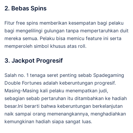
2. Bebas Spins
Fitur free spins memberikan kesempatan bagi pelaku
bagi mengelilingi gulungan tanpa mempertaruhkan duit
mereka semua. Pelaku bisa memicu feature ini serta
memperoleh simbol khusus atas roll.
3. Jackpot Progresif
Salah no. 1 tenaga seret penting sebab Spadegaming
Double Fortunes adalah keberuntungan progresif.
Masing-Masing kali pelaku menempatkan judi,
sebagian sebab pertaruhan itu ditambahkan ke hadiah
besar.Ini berarti bahwa keberuntungan berkelanjutan
naik sampai orang memenangkannya, menghadiahkan
kemungkinan hadiah siapa sangat luas.