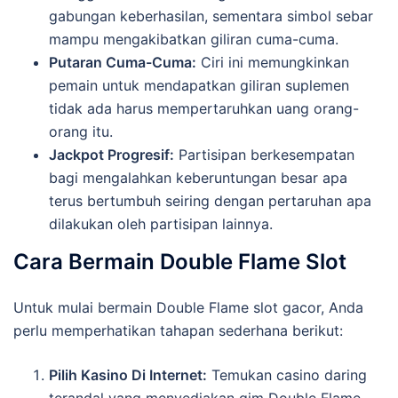
gabungan keberhasilan, sementara simbol sebar
mampu mengakibatkan giliran cuma-cuma.
Putaran Cuma-Cuma:
Ciri ini memungkinkan
pemain untuk mendapatkan giliran suplemen
tidak ada harus mempertaruhkan uang orang-
orang itu.
Jackpot Progresif:
Partisipan berkesempatan
bagi mengalahkan keberuntungan besar apa
terus bertumbuh seiring dengan pertaruhan apa
dilakukan oleh partisipan lainnya.
Cara Bermain Double Flame Slot
Untuk mulai bermain Double Flame slot gacor, Anda
perlu memperhatikan tahapan sederhana berikut:
Pilih Kasino Di Internet:
Temukan casino daring