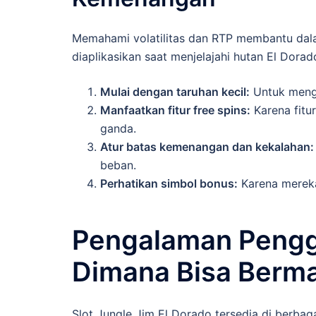
Memahami volatilitas dan RTP membantu dala
diaplikasikan saat menjelajahi hutan El Dorad
Mulai dengan taruhan kecil:
Untuk menge
Manfaatkan fitur free spins:
Karena fitu
ganda.
Atur batas kemenangan dan kekalahan:
beban.
Perhatikan simbol bonus:
Karena merek
Pengalaman Pengg
Dimana Bisa Berm
Slot Jungle Jim El Dorado tersedia di berba