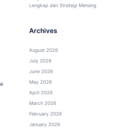
Lengkap dan Strategi Menang
Archives
n
August 2026
July 2026
June 2026
May 2026
ak
April 2026
March 2026
February 2026
January 2026