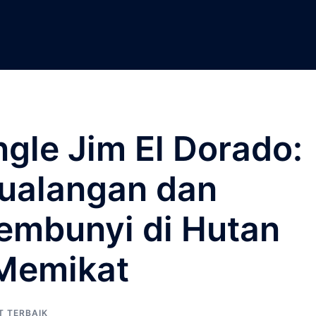
ngle Jim El Dorado:
ualangan dan
embunyi di Hutan
Memikat
T TERBAIK