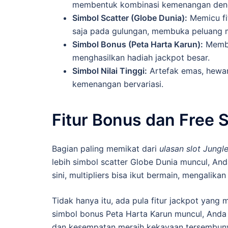
membentuk kombinasi kemenangan deng
Simbol Scatter (Globe Dunia):
Memicu fit
saja pada gulungan, membuka peluang 
Simbol Bonus (Peta Harta Karun):
Membe
menghasilkan hadiah jackpot besar.
Simbol Nilai Tinggi:
Artefak emas, hewan 
kemenangan bervariasi.
Fitur Bonus dan Free 
Bagian paling memikat dari
ulasan slot Jungl
lebih simbol scatter Globe Dunia muncul, An
sini, multipliers bisa ikut bermain, mengalika
Tidak hanya itu, ada pula fitur jackpot yang
simbol bonus Peta Harta Karun muncul, And
dan kesempatan meraih kekayaan tersembunyi