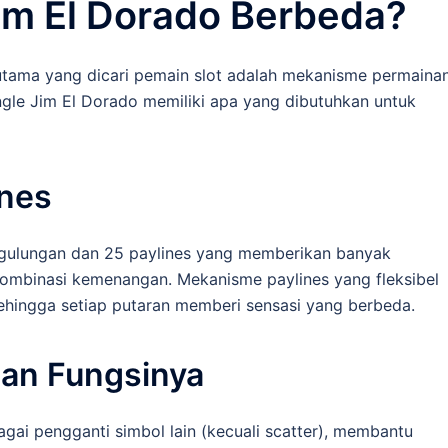
m El Dorado Berbeda?
 utama yang dicari pemain slot adalah mekanisme permaina
le Jim El Dorado memiliki apa yang dibutuhkan untuk
ines
 gulungan dan 25 paylines yang memberikan banyak
mbinasi kemenangan. Mekanisme paylines yang fleksibel
hingga setiap putaran memberi sensasi yang berbeda.
dan Fungsinya
gai pengganti simbol lain (kecuali scatter), membantu