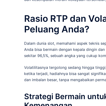
Rasio RTP dan Vola
Peluang Anda?
Dalam dunia slot, memahami aspek teknis sepe
Anda bisa bermain dengan kepala dingin dan
sekitar 96,5%, sebuah angka yang cukup kompet
Volatilitasnya tergolong sedang hingga tinggi
ketika terjadi, hadiahnya bisa sangat signifi
dan imbalan besar, tanpa mengabaikan perma
Strategi Bermain unt
Kemenangan