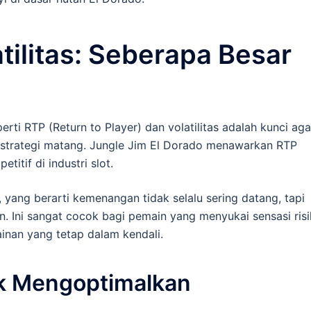
tilitas: Seberapa Besar
rti RTP (Return to Player) dan volatilitas adalah kunci aga
 strategi matang. Jungle Jim El Dorado menawarkan RTP
itif di industri slot.
, yang berarti kemenangan tidak selalu sering datang, tapi
kan. Ini sangat cocok bagi pemain yang menyukai sensasi ris
inan yang tetap dalam kendali.
uk Mengoptimalkan