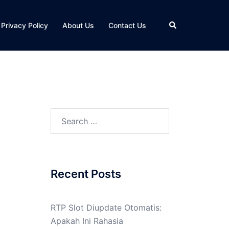
Search
Privacy Policy
About Us
Contact Us
Search
for:
Recent Posts
RTP Slot Diupdate Otomatis:
Apakah Ini Rahasia