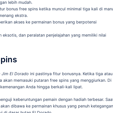
an lebih mudah.
ur bonus free spins ketika muncul minimal tiga kali di man
menang ekstra.
rikan akses ke permainan bonus yang berpotensi
eksotis, dan peralatan penjelajahan yang memiliki nilai
Spins
e Jim El Dorado
ini pastinya fitur bonusnya. Ketika tiga atau
da akan memasuki putaran free spins yang menggiurkan. Di
n kemenangan Anda hingga berkali-kali lipat.
 menguji keberuntungan pemain dengan hadiah terbesar. Saa
a akan dibawa ke permainan khusus yang penuh keteganga
 di dasar hutan El Dorado.