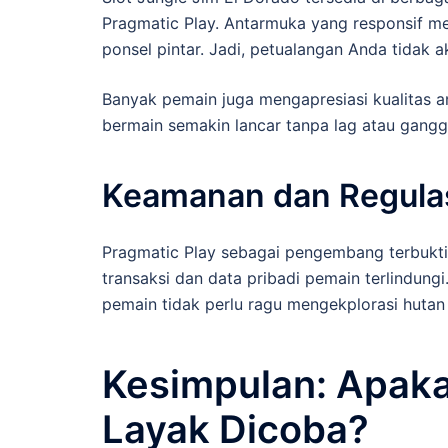
Pragmatic Play. Antarmuka yang responsif m
ponsel pintar. Jadi, petualangan Anda tidak 
Banyak pemain juga mengapresiasi kualitas 
bermain semakin lancar tanpa lag atau gangg
Keamanan dan Regula
Pragmatic Play sebagai pengembang terbukt
transaksi dan data pribadi pemain terlindungi.
pemain tidak perlu ragu mengekplorasi huta
Kesimpulan: Apaka
Layak Dicoba?