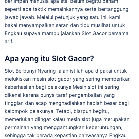
berlimpah manusia apa still belum begitu paham
seperti apa taktik memainkannya serta bertanggung
jawab jawab. Melalui petunjuk yang satu ini, kami
bakal menyampaikan saran dan tipu muslihat untuk
Engkau supaya mampu jalankan Slot Gacor bersama
arif.
Apa yang itu Slot Gacor?
Slot Berbunyi Nyaring ialah istilah apa dipakai untuk
melukiskan mesin slot gacor yang sering memberikan
keberhasilan bagi pelakunya.Mesin slot ini sering
dikenal karena punya taraf pengembalian yang
tinggian dan acap menghadiahkan hadiah besar bagi
kelompok pelakunya. Tetapi, biarpun begitu,
memerlukan diingat kalau mesin slot juga merupakan
permainan yang menggantungkan keberuntungan,
sehingga tak berada kepastian bahwasanya Engkau