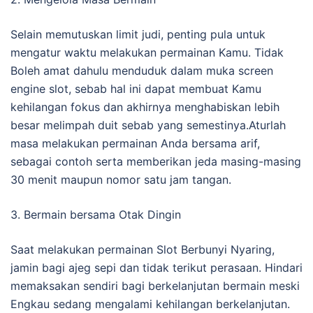
Selain memutuskan limit judi, penting pula untuk
mengatur waktu melakukan permainan Kamu. Tidak
Boleh amat dahulu menduduk dalam muka screen
engine slot, sebab hal ini dapat membuat Kamu
kehilangan fokus dan akhirnya menghabiskan lebih
besar melimpah duit sebab yang semestinya.Aturlah
masa melakukan permainan Anda bersama arif,
sebagai contoh serta memberikan jeda masing-masing
30 menit maupun nomor satu jam tangan.
3. Bermain bersama Otak Dingin
Saat melakukan permainan Slot Berbunyi Nyaring,
jamin bagi ajeg sepi dan tidak terikut perasaan. Hindari
memaksakan sendiri bagi berkelanjutan bermain meski
Engkau sedang mengalami kehilangan berkelanjutan.