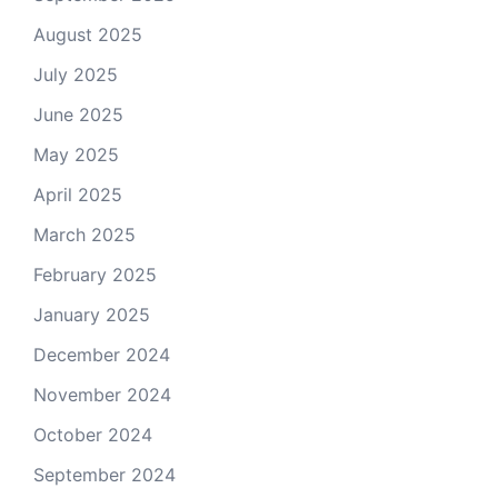
August 2025
July 2025
June 2025
May 2025
April 2025
March 2025
February 2025
January 2025
December 2024
November 2024
October 2024
September 2024