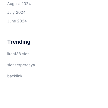
August 2024
July 2024
June 2024
Trending
ikan138 slot
slot terpercaya
backlink