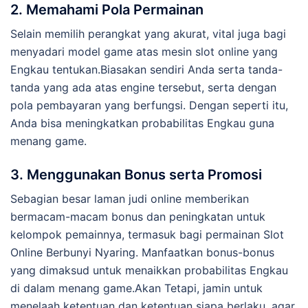
2. Memahami Pola Permainan
Selain memilih perangkat yang akurat, vital juga bagi
menyadari model game atas mesin slot online yang
Engkau tentukan.Biasakan sendiri Anda serta tanda-
tanda yang ada atas engine tersebut, serta dengan
pola pembayaran yang berfungsi. Dengan seperti itu,
Anda bisa meningkatkan probabilitas Engkau guna
menang game.
3. Menggunakan Bonus serta Promosi
Sebagian besar laman judi online memberikan
bermacam-macam bonus dan peningkatan untuk
kelompok pemainnya, termasuk bagi permainan Slot
Online Berbunyi Nyaring. Manfaatkan bonus-bonus
yang dimaksud untuk menaikkan probabilitas Engkau
di dalam menang game.Akan Tetapi, jamin untuk
menelaah ketentuan dan ketentuan siapa berlaku, agar