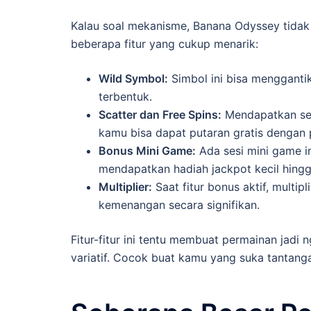
Kalau soal mekanisme, Banana Odyssey tidak
beberapa fitur yang cukup menarik:
Wild Symbol:
Simbol ini bisa mengganti
terbentuk.
Scatter dan Free Spins:
Mendapatkan sej
kamu bisa dapat putaran gratis dengan 
Bonus Mini Game:
Ada sesi mini game i
mendapatkan hadiah jackpot kecil hing
Multiplier:
Saat fitur bonus aktif, multi
kemenangan secara signifikan.
Fitur-fitur ini tentu membuat permainan ja
variatif. Cocok buat kamu yang suka tantang