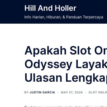
Skip
Hill And Holler
to
content
Info Harian, Hiburan, & Panduan Terpercaya
Apakah Slot O
Odyssey Layak
Ulasan Lengkap
BY
JUSTIN GARCIA
MAY 27, 2026
SLOT ONLI