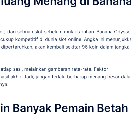
eluang Menang di Banan
er) dari sebuah slot sebelum mulai taruhan. Banana Odysse
cukup kompetitif di dunia slot online. Angka ini menunjukk
g dipertaruhkan, akan kembali sekitar 96 koin dalam jangka
etiap sesi, melainkan gambaran rata-rata. Faktor
sil akhir. Jadi, jangan terlalu berharap menang besar dal
nya.
kin Banyak Pemain Betah