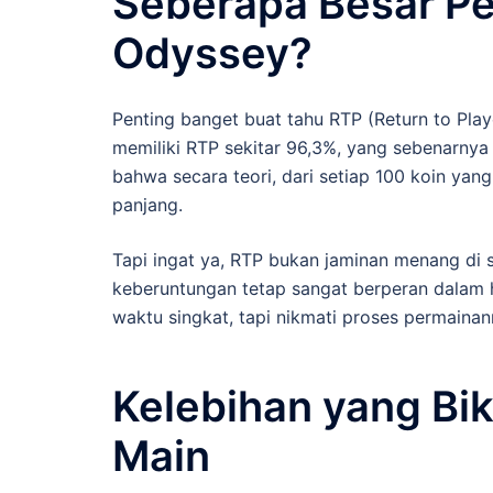
Seberapa Besar P
Odyssey?
Penting banget buat tahu RTP (Return to Play
memiliki RTP sekitar 96,3%, yang sebenarnya 
bahwa secara teori, dari setiap 100 koin yan
panjang.
Tapi ingat ya, RTP bukan jaminan menang di s
keberuntungan tetap sangat berperan dalam ha
waktu singkat, tapi nikmati proses permainan
Kelebihan yang Bi
Main