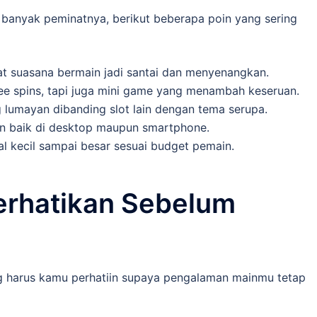
 banyak peminatnya, berikut beberapa poin yang sering
 suasana bermain jadi santai dan menyenangkan.
e spins, tapi juga mini game yang menambah keseruan.
lumayan dibanding slot lain dengan tema serupa.
 baik di desktop maupun smartphone.
al kecil sampai besar sesuai budget pemain.
perhatikan Sebelum
ng harus kamu perhatiin supaya pengalaman mainmu tetap