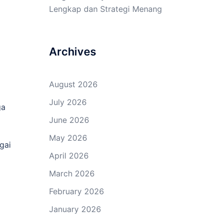
Lengkap dan Strategi Menang
Archives
August 2026
July 2026
ga
June 2026
May 2026
gai
April 2026
March 2026
February 2026
January 2026