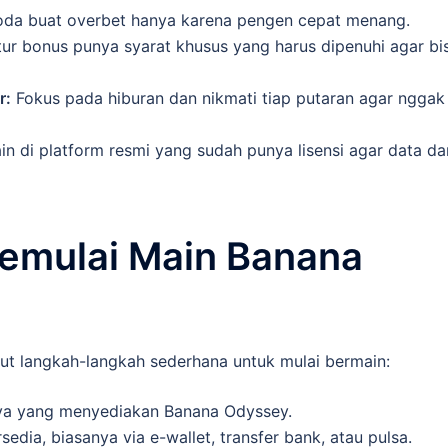
da buat overbet hanya karena pengen cepat menang.
ur bonus punya syarat khusus yang harus dipenuhi agar bi
r:
Fokus pada hiburan dan nikmati tiap putaran agar nggak
n di platform resmi yang sudah punya lisensi agar data da
emulai Main Banana
kut langkah-langkah sederhana untuk mulai bermain:
aya yang menyediakan Banana Odyssey.
dia, biasanya via e-wallet, transfer bank, atau pulsa.