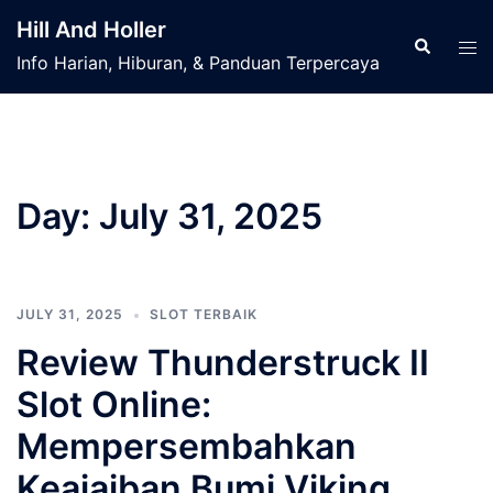
Skip
Hill And Holler
to
Search
Tog
Info Harian, Hiburan, & Panduan Terpercaya
content
men
Day:
July 31, 2025
JULY 31, 2025
SLOT TERBAIK
Review Thunderstruck II
Slot Online:
Mempersembahkan
Keajaiban Bumi Viking