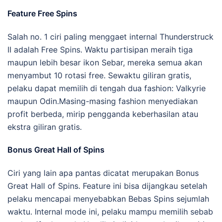
Feature Free Spins
Salah no. 1 ciri paling menggaet internal Thunderstruck
II adalah Free Spins. Waktu partisipan meraih tiga
maupun lebih besar ikon Sebar, mereka semua akan
menyambut 10 rotasi free. Sewaktu giliran gratis,
pelaku dapat memilih di tengah dua fashion: Valkyrie
maupun Odin.Masing-masing fashion menyediakan
profit berbeda, mirip pengganda keberhasilan atau
ekstra giliran gratis.
Bonus Great Hall of Spins
Ciri yang lain apa pantas dicatat merupakan Bonus
Great Hall of Spins. Feature ini bisa dijangkau setelah
pelaku mencapai menyebabkan Bebas Spins sejumlah
waktu. Internal mode ini, pelaku mampu memilih sebab