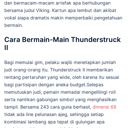
dan bermacam-macam artefak apa berhubungan
bersama judul Viking. Kartun apa lembut dan akibat
vokal siapa dramatis makin memperbaiki pengetahuan
bermain.
Cara Bermain-Main Thunderstruck
II
Bagi memulai gim, pelaku wajib menetapkan jumlah
judi orang-orang itu. Thunderstruck II memberikan
rentang pertaruhan yang wide, oleh karena itu sesuai
bagi partisipan dengan aneka budget.Selepas
memutuskan judi, pemain memadai mengelilingi roll
serta nantikan gabungan simbol yang menghasilkan
tampil. Bersama 243 cara guna berhasil,
dimensi 69
tidak ada line pelunasan ajeg, sehingga setiap
kombinasi lambang apa tepat di gulungan apa