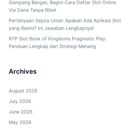
Gampang Banget, Begini Cara Daftar Slot Online
Via Dana Tanpa Ribet
Pertanyaan Sejuta Umat: Apakah Ada Aplikasi Slot
yang Resmi? Ini Jawaban Lengkapnya!
RTP Slot Book of Kingdoms Pragmatic Play:
Panduan Lengkap dan Strategi Menang
Archives
August 2026
July 2026
June 2026
May 2026