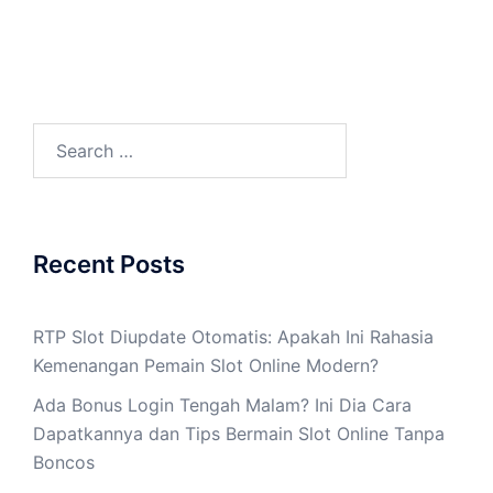
Search
for:
Recent Posts
RTP Slot Diupdate Otomatis: Apakah Ini Rahasia
Kemenangan Pemain Slot Online Modern?
Ada Bonus Login Tengah Malam? Ini Dia Cara
Dapatkannya dan Tips Bermain Slot Online Tanpa
Boncos