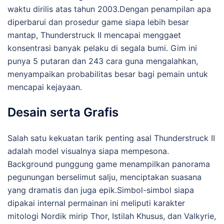
waktu dirilis atas tahun 2003.Dengan penampilan apa
diperbarui dan prosedur game siapa lebih besar
mantap, Thunderstruck II mencapai menggaet
konsentrasi banyak pelaku di segala bumi. Gim ini
punya 5 putaran dan 243 cara guna mengalahkan,
menyampaikan probabilitas besar bagi pemain untuk
mencapai kejayaan.
Desain serta Grafis
Salah satu kekuatan tarik penting asal Thunderstruck II
adalah model visualnya siapa mempesona.
Background punggung game menampilkan panorama
pegunungan berselimut salju, menciptakan suasana
yang dramatis dan juga epik.Simbol-simbol siapa
dipakai internal permainan ini meliputi karakter
mitologi Nordik mirip Thor, Istilah Khusus, dan Valkyrie,