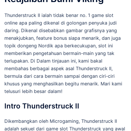
Thunderstruck II ialah tidak benar no. 1 game slot
online apa paling dikenal di golongan penyuka judi
daring. Dikenal disebabkan gambar grafisnya yang
menakjubkan, feature bonus siapa menarik, dan juga
topik dongeng Nordik apa berkecukupan, slot ini
memberikan pengetahuan bermain-main yang tak
terlupakan. Di Dalam tinjauan ini, kami bakal
membahas berbagai aspek asal Thunderstruck II,
bermula dari cara bermain sampai dengan ciri-ciri
khusus yang menghasilkan begitu menarik. Mari kami
telusuri lebih besar dalam!
Intro Thunderstruck II
Dikembangkan oleh Microgaming, Thunderstruck II
adalah sekuel dari game slot Thunderstruck yang awal