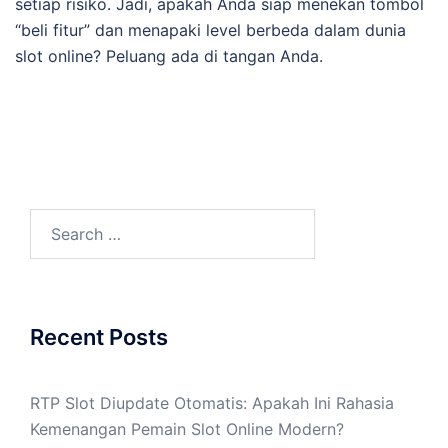
setiap risiko. Jadi, apakah Anda siap menekan tombol
“beli fitur” dan menapaki level berbeda dalam dunia
slot online? Peluang ada di tangan Anda.
Search
for:
Recent Posts
RTP Slot Diupdate Otomatis: Apakah Ini Rahasia
Kemenangan Pemain Slot Online Modern?