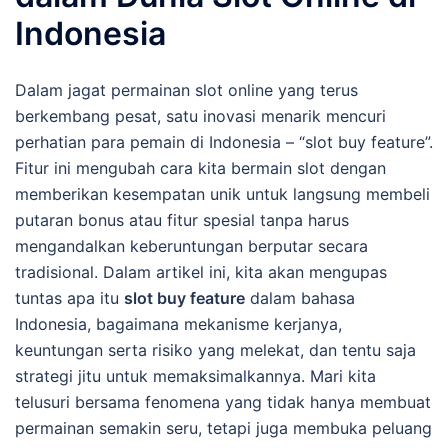
Indonesia
Dalam jagat permainan slot online yang terus
berkembang pesat, satu inovasi menarik mencuri
perhatian para pemain di Indonesia – “slot buy feature”.
Fitur ini mengubah cara kita bermain slot dengan
memberikan kesempatan unik untuk langsung membeli
putaran bonus atau fitur spesial tanpa harus
mengandalkan keberuntungan berputar secara
tradisional. Dalam artikel ini, kita akan mengupas
tuntas apa itu
slot buy feature
dalam bahasa
Indonesia, bagaimana mekanisme kerjanya,
keuntungan serta risiko yang melekat, dan tentu saja
strategi jitu untuk memaksimalkannya. Mari kita
telusuri bersama fenomena yang tidak hanya membuat
permainan semakin seru, tetapi juga membuka peluang