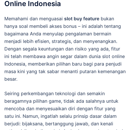
Online Indonesia
Memahami dan menguasai
slot buy feature
bukan
hanya soal membeli akses bonus – ini adalah tentang
bagaimana Anda menyulap pengalaman bermain
menjadi lebih efisien, strategis, dan menyenangkan.
Dengan segala keuntungan dan risiko yang ada, fitur
ini telah membawa angin segar dalam dunia slot online
Indonesia, memberikan pilihan baru bagi para penjudi
masa kini yang tak sabar menanti putaran kemenangan
besar.
Seiring perkembangan teknologi dan semakin
beragamnya pilihan game, tidak ada salahnya untuk
mencoba dan menyesuaikan diri dengan fitur yang
satu ini. Namun, ingatlah selalu prinsip dasar dalam
berjudi: bijaksana, bertanggung jawab, dan kenali