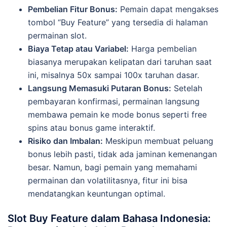
Pembelian Fitur Bonus:
Pemain dapat mengakses
tombol “Buy Feature” yang tersedia di halaman
permainan slot.
Biaya Tetap atau Variabel:
Harga pembelian
biasanya merupakan kelipatan dari taruhan saat
ini, misalnya 50x sampai 100x taruhan dasar.
Langsung Memasuki Putaran Bonus:
Setelah
pembayaran konfirmasi, permainan langsung
membawa pemain ke mode bonus seperti free
spins atau bonus game interaktif.
Risiko dan Imbalan:
Meskipun membuat peluang
bonus lebih pasti, tidak ada jaminan kemenangan
besar. Namun, bagi pemain yang memahami
permainan dan volatilitasnya, fitur ini bisa
mendatangkan keuntungan optimal.
Slot Buy Feature dalam Bahasa Indonesia: