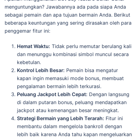
menguntungkan? Jawabannya ada pada siapa Anda
sebagai pemain dan apa tujuan bermain Anda. Berikut
beberapa keuntungan yang sering dirasakan oleh para
penggemar fitur ini:
Hemat Waktu:
Tidak perlu memutar berulang kali
dan menunggu kombinasi simbol muncul secara
kebetulan.
Kontrol Lebih Besar:
Pemain bisa mengatur
kapan ingin memasuki mode bonus, membuat
pengalaman bermain lebih terkurasi.
Peluang Jackpot Lebih Cepat:
Dengan langsung
di dalam putaran bonus, peluang mendapatkan
jackpot atau kemenangan besar meningkat.
Strategi Bermain yang Lebih Terarah:
Fitur ini
membantu dalam mengelola bankroll dengan
lebih baik karena Anda tahu kapan mengeluarkan