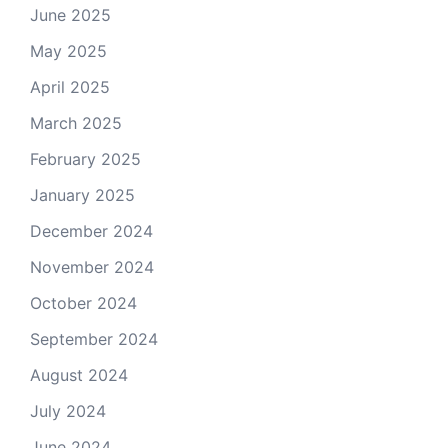
June 2025
May 2025
April 2025
March 2025
February 2025
January 2025
December 2024
November 2024
October 2024
September 2024
August 2024
July 2024
June 2024