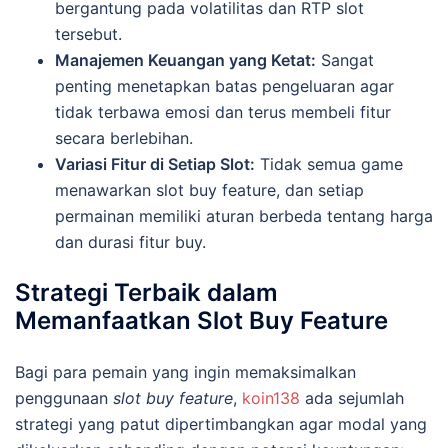
bergantung pada volatilitas dan RTP slot
tersebut.
Manajemen Keuangan yang Ketat:
Sangat
penting menetapkan batas pengeluaran agar
tidak terbawa emosi dan terus membeli fitur
secara berlebihan.
Variasi Fitur di Setiap Slot:
Tidak semua game
menawarkan slot buy feature, dan setiap
permainan memiliki aturan berbeda tentang harga
dan durasi fitur buy.
Strategi Terbaik dalam
Memanfaatkan Slot Buy Feature
Bagi para pemain yang ingin memaksimalkan
penggunaan
slot buy feature
,
koin138
ada sejumlah
strategi yang patut dipertimbangkan agar modal yang